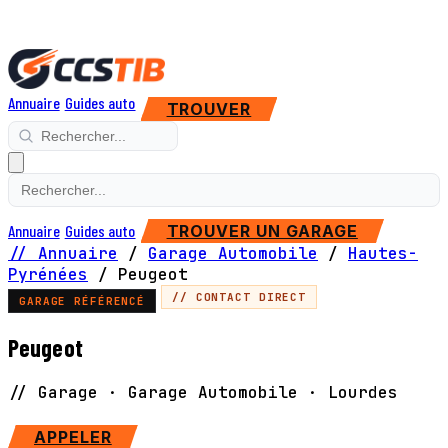
Annuaire
Guides auto
TROUVER
Annuaire
Guides auto
TROUVER UN GARAGE
// Annuaire
/
Garage Automobile
/
Hautes-
Pyrénées
/
Peugeot
// CONTACT DIRECT
GARAGE RÉFÉRENCÉ
Peugeot
// Garage · Garage Automobile · Lourdes
SITE WEB
APPELER