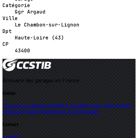
Catégorie
Ggr Argaud
Ville
Le Chambon-sur-Lignon
Dpt
Haute-Loire (43)
CP
43400
Annuaire des garages en France
Atelier
Trouver un garage
Guides & conseils auto
Auto
Autres
véhicules
Moto
Sciences et Technologies
Contact
Contact