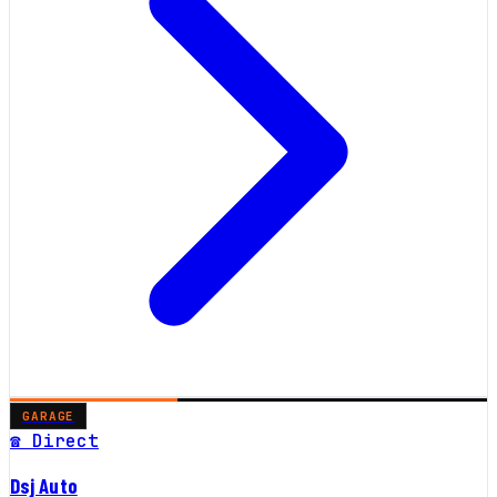
GARAGE
☎ Direct
Dsj Auto