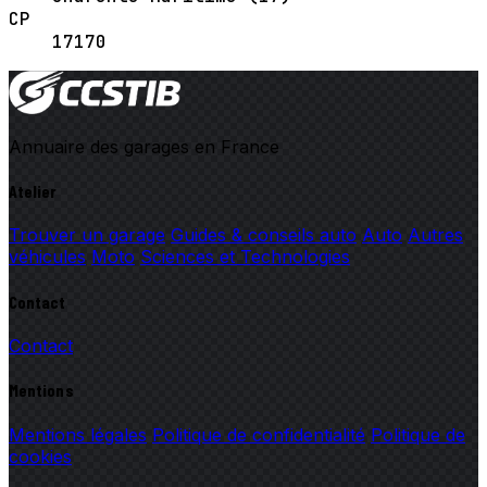
CP
17170
Annuaire des garages en France
Atelier
Trouver un garage
Guides & conseils auto
Auto
Autres
véhicules
Moto
Sciences et Technologies
Contact
Contact
Mentions
Mentions légales
Politique de confidentialité
Politique de
cookies