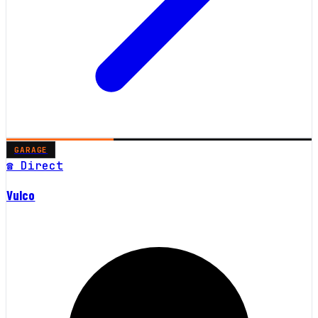
GARAGE
☎ Direct
Vulco