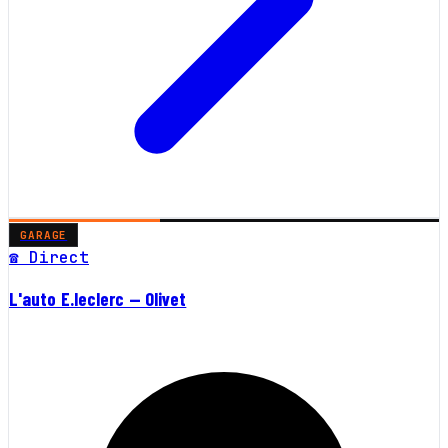
GARAGE
☎ Direct
L'auto E.leclerc — Olivet