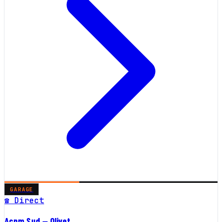
GARAGE
☎ Direct
Acpm Sud — Olivet