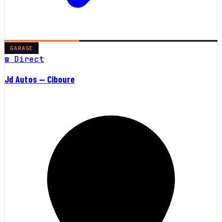
GARAGE
☎ Direct
Jd Autos — Ciboure