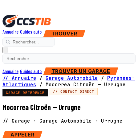
Annuaire
Guides auto
TROUVER
Annuaire
Guides auto
TROUVER UN GARAGE
// Annuaire
/
Garage Automobile
/
Pyrénées-
Atlantiques
/
Mocorrea Citroën — Urrugne
// CONTACT DIRECT
GARAGE RÉFÉRENCÉ
Mocorrea Citroën — Urrugne
// Garage · Garage Automobile · Urrugne
SITE WEB
APPELER