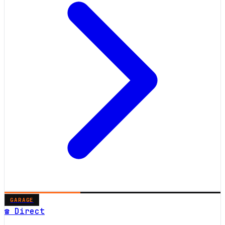
GARAGE
☎ Direct