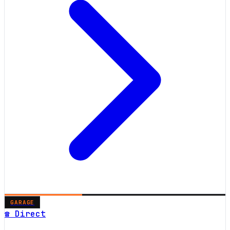
GARAGE
☎ Direct