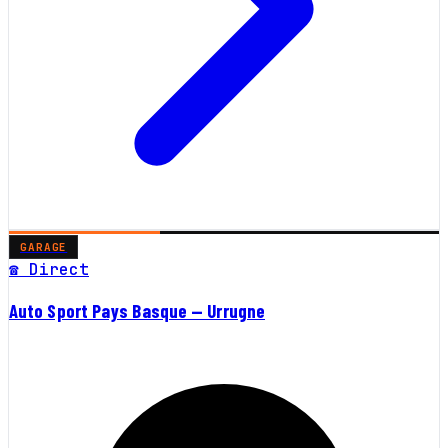
GARAGE
☎ Direct
Auto Sport Pays Basque — Urrugne