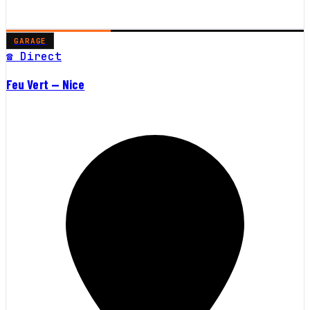
GARAGE
☎ Direct
Feu Vert — Nice