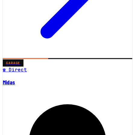
GARAGE
☎ Direct
Midas