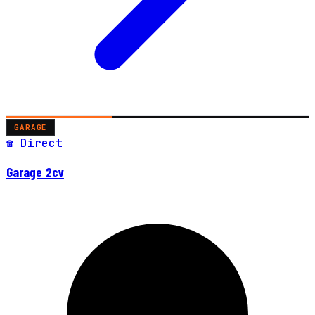
GARAGE
☎ Direct
Garage 2cv