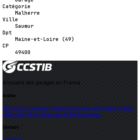
Catégorie
Malherre
Ville
Saumur
Dpt
Maine-et-Loire (49)
CP
49400
Annuaire des garages en France
Atelier
Trouver un garage
Guides & conseils auto
Auto
Autres
véhicules
Moto
Sciences et Technologies
Contact
Contact