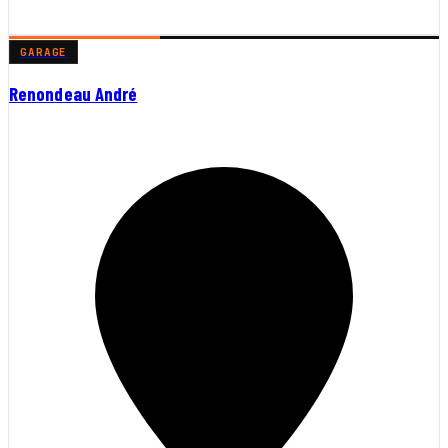
GARAGE
Renondeau André