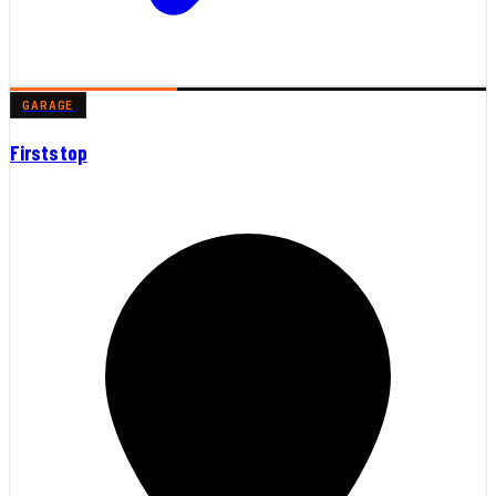
GARAGE
Firststop