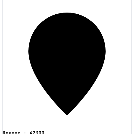
Roanne
· 42300