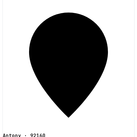
Antony
· 92160