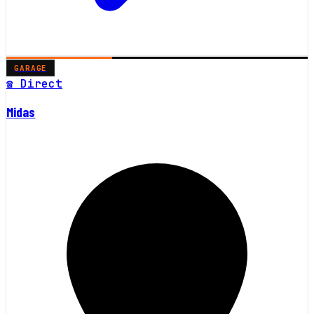
GARAGE
☎ Direct
Midas