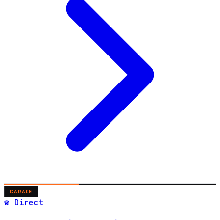
GARAGE
☎ Direct