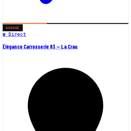
GARAGE
☎ Direct
Élégance Carrosserie 83 — La Crau