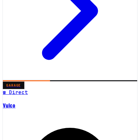
GARAGE
☎ Direct
Vulco