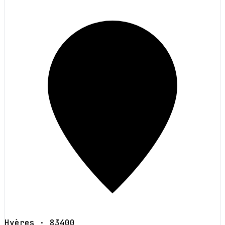
Hyères
· 83400