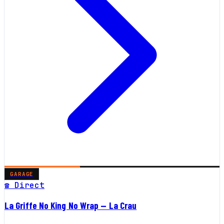
GARAGE
☎ Direct
La Griffe No King No Wrap — La Crau