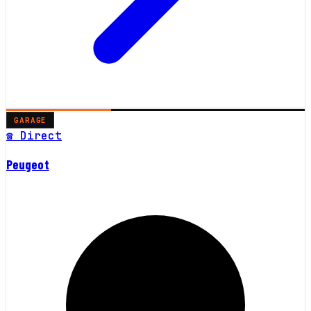
GARAGE
☎ Direct
Peugeot