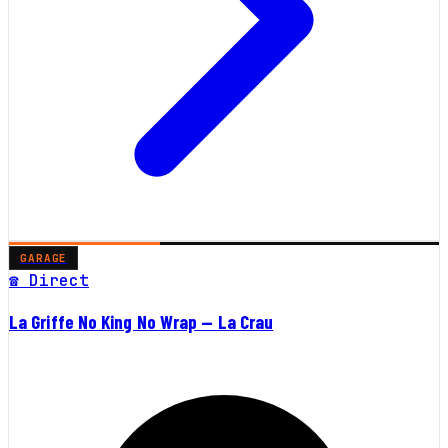
GARAGE
☎ Direct
La Griffe No King No Wrap — La Crau