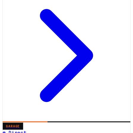
GARAGE
☎ Direct