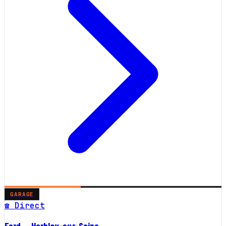
GARAGE
☎ Direct
Ford — Herblay-sur-Seine