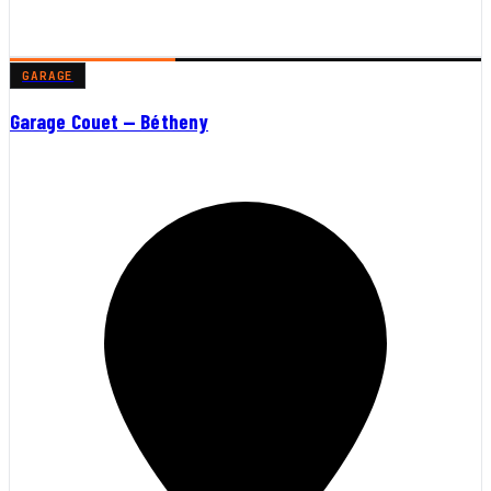
GARAGE
Garage Couet — Bétheny