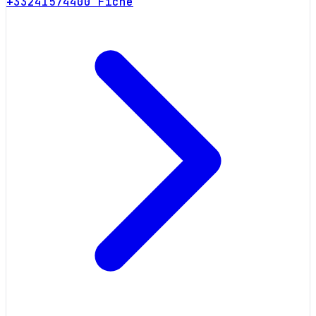
+33241574400
Fiche