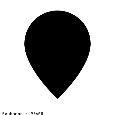
Eaubonne
· 95600