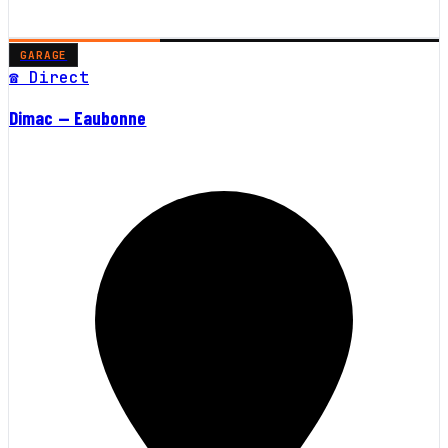
GARAGE
☎ Direct
Dimac — Eaubonne