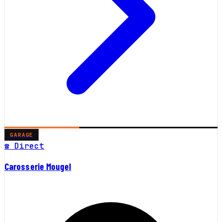
GARAGE
☎ Direct
Carosserie Mougel