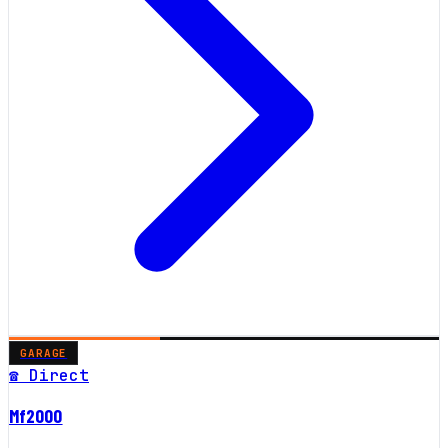
GARAGE
☎ Direct
Mf2000