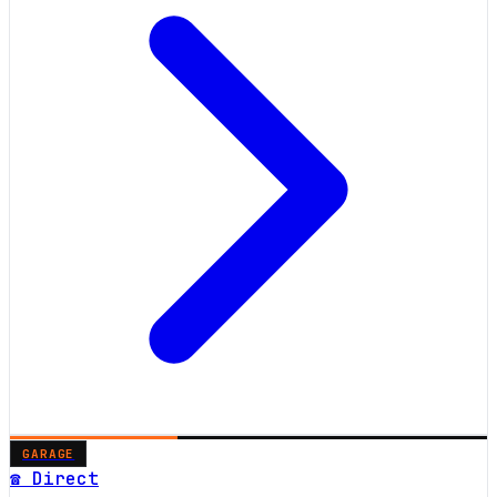
GARAGE
☎ Direct