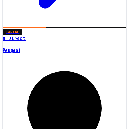
GARAGE
☎ Direct
Peugeot