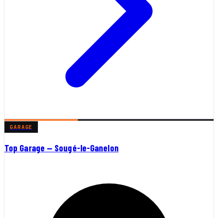
GARAGE
Top Garage — Sougé-le-Ganelon