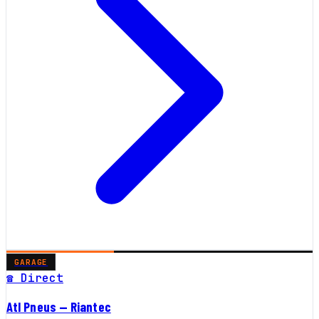
GARAGE
☎ Direct
Atl Pneus — Riantec