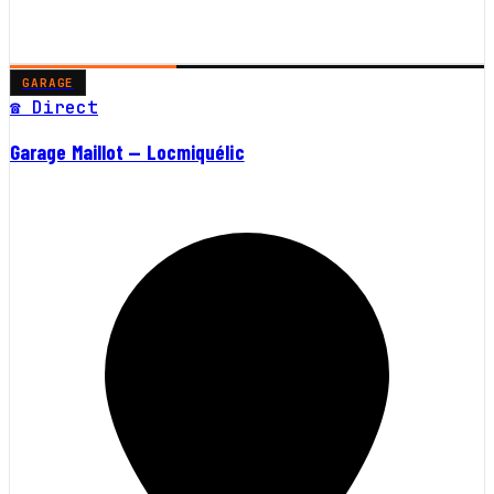
GARAGE
☎ Direct
Garage Maillot — Locmiquélic