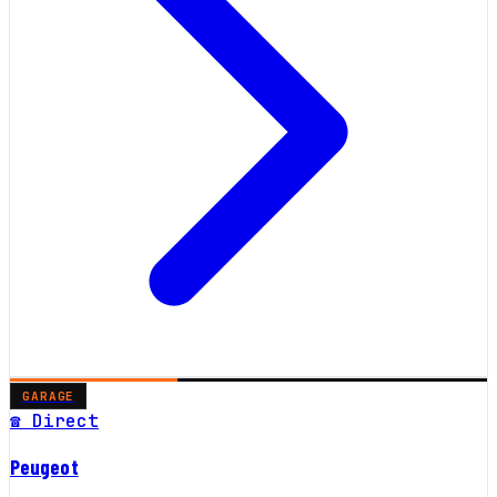
GARAGE
☎ Direct
Peugeot