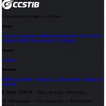
Annuaire des garages en France
Atelier
Trouver un garage
Guides & conseils auto
Auto
Autres
véhicules
Moto
Sciences et Technologies
Contact
Contact
Mentions
Mentions légales
Politique de confidentialité
Politique de
cookies
© 2026 CCSTIB. Tous droits réservés.
// Mécanique · Carrosserie · Entretien ·