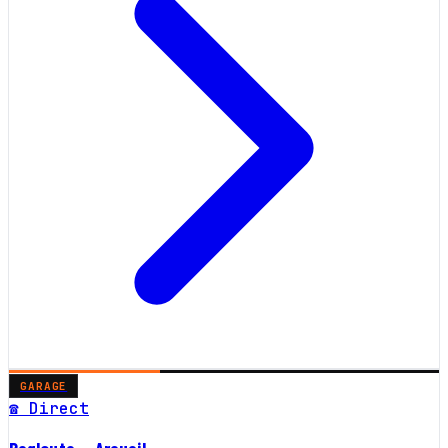
GARAGE
☎ Direct