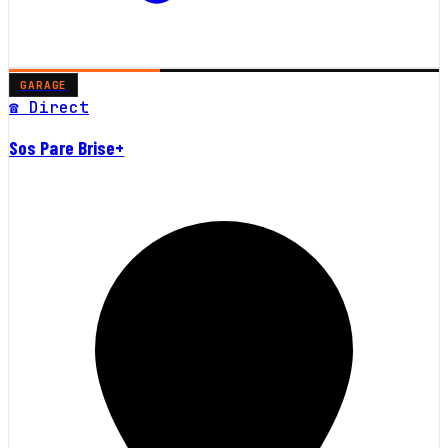
GARAGE
☎ Direct
Sos Pare Brise+