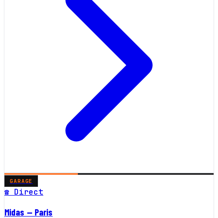
GARAGE
☎ Direct
Midas — Paris