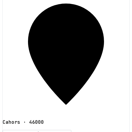
Cahors
· 46000