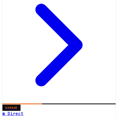
GARAGE
☎ Direct