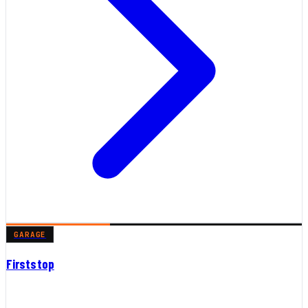
GARAGE
Firststop