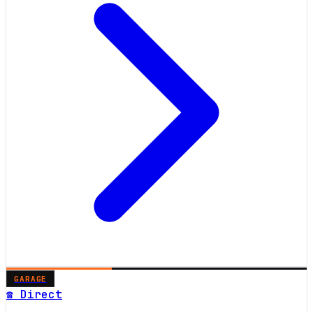
GARAGE
☎ Direct