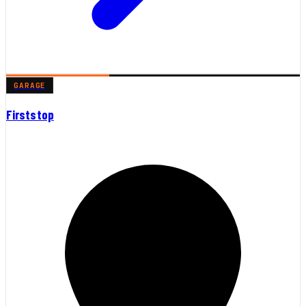
GARAGE
Firststop