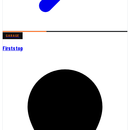
GARAGE
Firststop