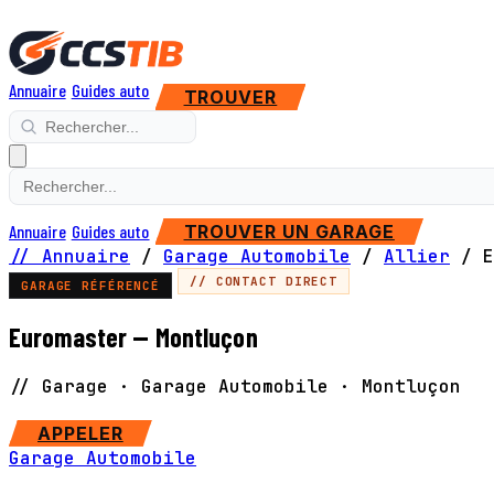
Annuaire
Guides auto
TROUVER
Annuaire
Guides auto
TROUVER UN GARAGE
// Annuaire
/
Garage Automobile
/
Allier
/
E
// CONTACT DIRECT
GARAGE RÉFÉRENCÉ
Euromaster — Montluçon
// Garage · Garage Automobile · Montluçon
APPELER
Garage Automobile