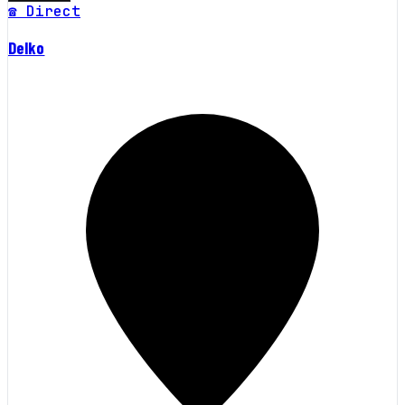
☎ Direct
Delko