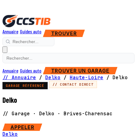
Annuaire
Guides auto
TROUVER
Annuaire
Guides auto
TROUVER UN GARAGE
// Annuaire
/
Delko
/
Haute-Loire
/
Delko
// CONTACT DIRECT
GARAGE RÉFÉRENCÉ
Delko
// Garage · Delko · Brives-Charensac
SITE WEB
APPELER
Delko