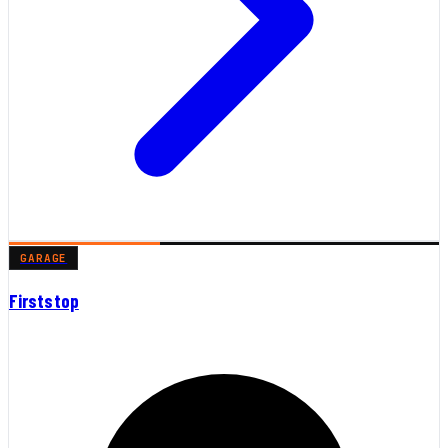
GARAGE
Firststop