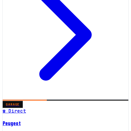
GARAGE
☎ Direct
Peugeot