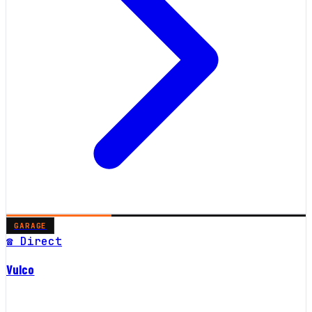
GARAGE
☎ Direct
Vulco