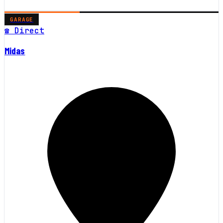
GARAGE
☎ Direct
Midas