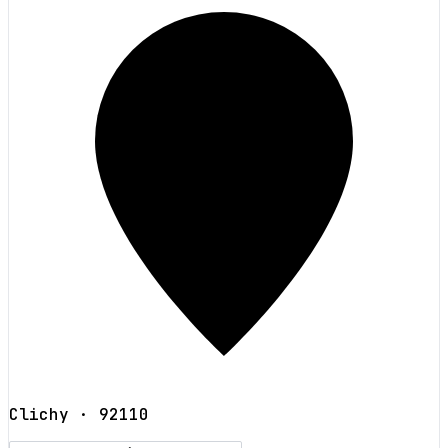
Clichy
· 92110