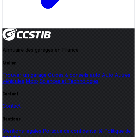
Annuaire des garages en France
Atelier
Trouver un garage
Guides & conseils auto
Auto
Autres
véhicules
Moto
Sciences et Technologies
Contact
Contact
Mentions
Mentions légales
Politique de confidentialité
Politique de
cookies