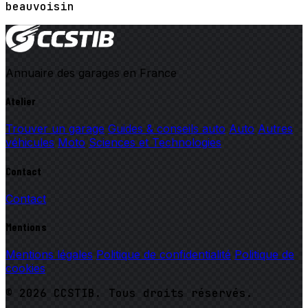
beauvoisin
Annuaire des garages en France
Atelier
Trouver un garage
Guides & conseils auto
Auto
Autres
véhicules
Moto
Sciences et Technologies
Contact
Contact
Mentions
Mentions légales
Politique de confidentialité
Politique de
cookies
© 2026 CCSTIB. Tous droits réservés.