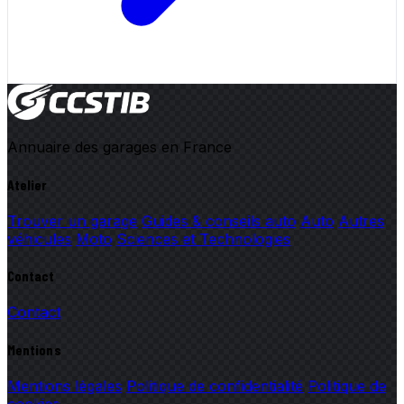
Annuaire des garages en France
Atelier
Trouver un garage
Guides & conseils auto
Auto
Autres
véhicules
Moto
Sciences et Technologies
Contact
Contact
Mentions
Mentions légales
Politique de confidentialité
Politique de
cookies