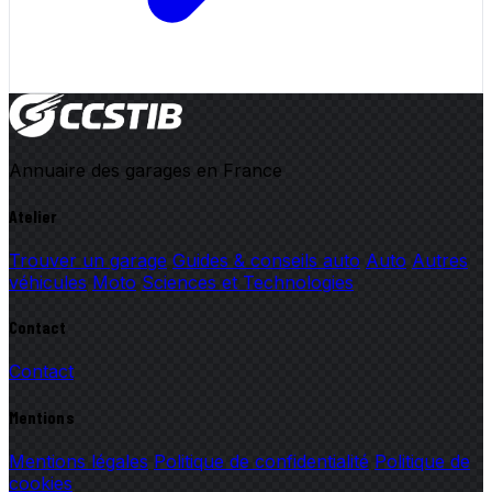
Annuaire des garages en France
Atelier
Trouver un garage
Guides & conseils auto
Auto
Autres
véhicules
Moto
Sciences et Technologies
Contact
Contact
Mentions
Mentions légales
Politique de confidentialité
Politique de
cookies