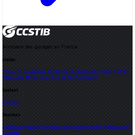
Annuaire des garages en France
Atelier
Trouver un garage
Guides & conseils auto
Auto
Autres
véhicules
Moto
Sciences et Technologies
Contact
Contact
Mentions
Mentions légales
Politique de confidentialité
Politique de
cookies