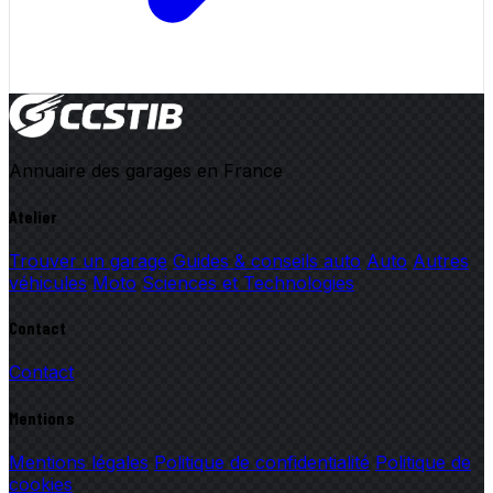
Annuaire des garages en France
Atelier
Trouver un garage
Guides & conseils auto
Auto
Autres
véhicules
Moto
Sciences et Technologies
Contact
Contact
Mentions
Mentions légales
Politique de confidentialité
Politique de
cookies