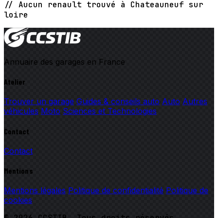
// Aucun renault trouvé à Chateauneuf sur
loire
Annuaire des garages en France
Atelier
Trouver un garage
Guides & conseils auto
Auto
Autres
véhicules
Moto
Sciences et Technologies
Contact
Contact
Mentions
Mentions légales
Politique de confidentialité
Politique de
cookies
© 2026 CCSTIB. Tous droits réservés.