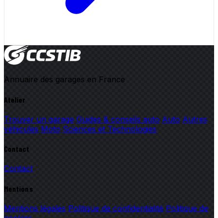
Annuaire des garages en France
Atelier
Trouver un garage
Guides & conseils auto
Auto
Autres
véhicules
Moto
Sciences et Technologies
Contact
Contact
Mentions
Mentions légales
Politique de confidentialité
Politique de
cookies